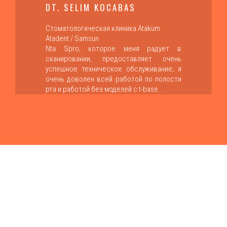
DT. SELIM KOCABAS
Стоматологическая клиника Atakum
Atadent / Samsun
Nta Spro, которое меня радует в
сканировании, предоставляет очень
успешное техническое обслуживание; я
очень доволен всей работой по полости
рта и работой без моделей с t-base..