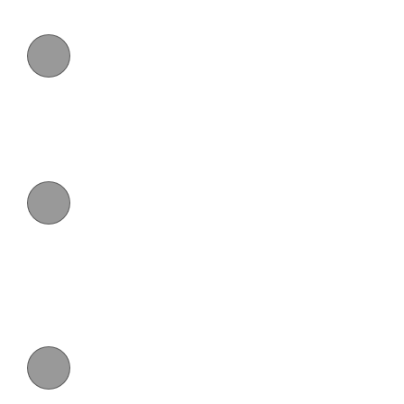
ХРАНЕНИЕ В ОБЛАКЕ
Может быть использовано как инструмент для
резервного копирования и коммуникации между
практикующими врачами и лабораторными
партнерами.
ЦВЕТНАЯ СКАНИРОВКА
Цветная сканировка, которая отображает
вживую среду в истинных цветах, мгновенно
реагирует на структуру полости рта пациента,
облегчая различие между твердыми и мягкими
тканями.
ВСТРОЕННАЯ ФУНКЦИЯ