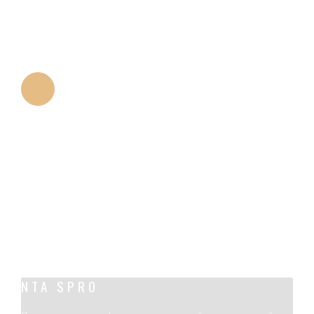
ПРОТИВ ЗАПОТЕВАНИЯ
Голова сканера оснащена встроенной функцией
автоматического нагрева и защиты от
запотевания. Это гарантирует целостность
данных, собранных за один раз.
БОЛЬШАЯ ГЛУБИНА ПОЛЯ
Обеспечивает глубину поля 15 мм для гарантии
целостности данных.
NTA SPRO