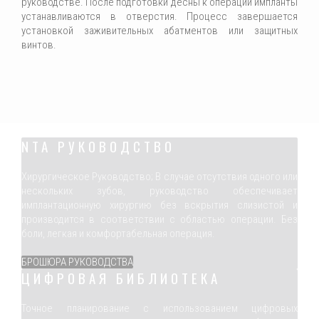
руководстве. После подготовки десны к операции импланты
устанавливаются в отверстия. Процесс завершается
установкой заживительных абатментов или защитных
винтов.
NTA РУКОВОДСТВО
Хирургическое Руководство; В случае отсутствия одного или
нескольких зубов, руководство обеспечивает
имплантационную хирургию без вскрытия слизистой и
производится в соответствии с областью операции. Без
боли, легкая и комфортабельная операция.
БРОШЮРА РУКОВОДСТВА
ЦИФРОВАЯ БИБЛИОТЕКА
Точное планирование с использованием цифровых