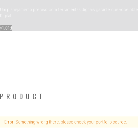
Um planejamento preciso com ferramentas digitais garante que você obten
Digital.
v1.01d
PRODUCT
Error: Something wrong there, please check your portfolio source.