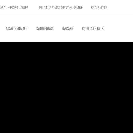
PILATUS SWISS DENTAL GMBH
PACIENTES
GAL - PORTUGUÊS
ACADEMIA NT
CARREIRAS
BAIXAR
CONTATE NOS