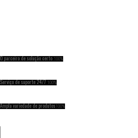
O parceiro de solução certo
100%
Serviço de suporte 24/7
100%
Ampla variedade de produtos
100%