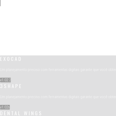
EXOCAD
Um planejamento preciso com ferramentas digitais garante que você obtenh
v1.02.2
3SHAPE
Um planejamento preciso com ferramentas digitais garante que você obtenh
v1.02s
DENTAL WINGS