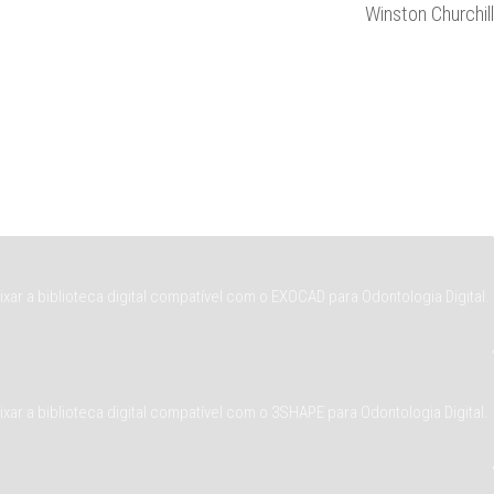
Winston Churchill
ar a biblioteca digital compatível com o EXOCAD para Odontologia Digital.
ar a biblioteca digital compatível com o 3SHAPE para Odontologia Digital.