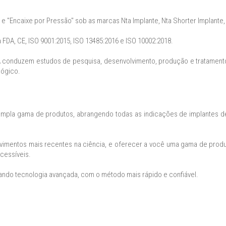
"Encaixe por Pressão" sob as marcas Nta Implante, Nta Shorter Implante, N
FDA, CE, ISO 9001:2015, ISO 13485:2016 e ISO 10002:2018.
conduzem estudos de pesquisa, desenvolvimento, produção e tratamento 
lógico.
pla gama de produtos, abrangendo todas as indicações de implantes dent
volvimentos mais recentes na ciência, e oferecer a você uma gama de pr
acessíveis.
ando tecnologia avançada, com o método mais rápido e confiável.